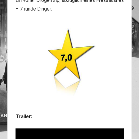
Ein voller Drogentrip, abzüglich eines Fressflashes
– 7 runde Dinger.
Trailer: