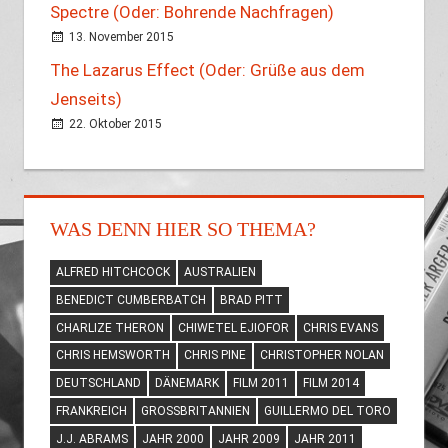
Spectre (Oder: Bohrende Nachfragen)
13. November 2015
The Lazarus Effect (Oder: Grüße aus dem
Jenseits)
22. Oktober 2015
WAS DENN HIER SO THEMA?
ALFRED HITCHCOCK
AUSTRALIEN
BENEDICT CUMBERBATCH
BRAD PITT
CHARLIZE THERON
CHIWETEL EJIOFOR
CHRIS EVANS
CHRIS HEMSWORTH
CHRIS PINE
CHRISTOPHER NOLAN
DEUTSCHLAND
DÄNEMARK
FILM 2011
FILM 2014
FRANKREICH
GROSSBRITANNIEN
GUILLERMO DEL TORO
J.J. ABRAMS
JAHR 2000
JAHR 2009
JAHR 2011