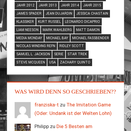
JAHR 2012
JAHR 2013
JAHR 2014
JAHR 2015
JAMES SPADER
JEAN DUJARDIN
JESSICA CHASTAIN
KLASSIKER
KURT RUSSEL
LEONARDO DICAPRIO
LIAM NEESON
MARK WAHLBERG
MATT DAMON
MEDIA MONDAY
MICHAEL BAY
MICHAEL FASSBENDER
NICOLAS WINDING REFN
RIDLEY SCOTT
SAMUEL L. JACKSON
SERIE
STAR TREK
STEVE MCQUEEN
USA
ZACHARY QUINTO
WAS WIRD DENN SO GESCHRIEBEN??
franziska-t
zu
The Imitation Game
(Oder: Undank ist der Welten Lohn)
Philipp zu
Die 5 Besten am