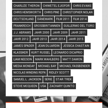
CHARLIZE THERON
CHIWETEL EJIOFOR
CHRIS EVANS
CHRIS HEMSWORTH
CHRIS PINE
CHRISTOPHER NOLAN
DEUTSCHLAND
DÄNEMARK
FILM 2011
FILM 2014
FRANKREICH
GROSSBRITANNIEN
GUILLERMO DEL TORO
J.J. ABRAMS
JAHR 2000
JAHR 2009
JAHR 2011
JAHR 2012
JAHR 2013
JAHR 2014
JAHR 2015
JAMES SPADER
JEAN DUJARDIN
JESSICA CHASTAIN
KLASSIKER
KURT RUSSEL
LEONARDO DICAPRIO
LIAM NEESON
MARK WAHLBERG
MATT DAMON
MEDIA MONDAY
MICHAEL BAY
MICHAEL FASSBENDER
NICOLAS WINDING REFN
RIDLEY SCOTT
SAMUEL L. JACKSON
SERIE
STAR TREK
STEVE MCQUEEN
USA
ZACHARY QUINTO