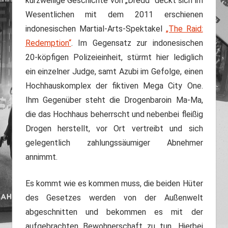
kurzweilige Geschichte von „Dredd“ deckt sich im
Wesentlichen mit dem 2011 erschienen
indonesischen Martial-Arts-Spektakel
„The Raid:
Redemption“
. Im Gegensatz zur indonesischen
20-köpfigen Polizeieinheit, stürmt hier lediglich
ein einzelner Judge, samt Azubi im Gefolge, einen
Hochhauskomplex der fiktiven Mega City One.
Ihm Gegenüber steht die Drogenbaroin Ma-Ma,
die das Hochhaus beherrscht und nebenbei fleißig
Drogen herstellt, vor Ort vertreibt und sich
gelegentlich zahlungssäumiger Abnehmer
annimmt.
Es kommt wie es kommen muss, die beiden Hüter
des Gesetzes werden von der Außenwelt
abgeschnitten und bekommen es mit der
aufgebrachten Bewohnerschaft zu tun. Hierbei