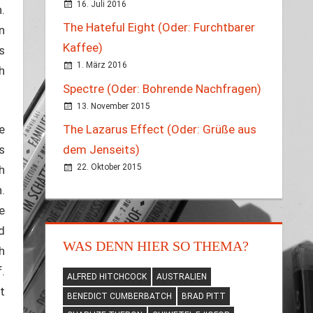
16. Juli 2016
.
The Hateful Eight (Oder: Furchtbarer
n
Kaffee)
s
1. März 2016
h
Spectre (Oder: Bohrende Nachfragen)
13. November 2015
e
The Lazarus Effect (Oder: Grüße aus
s
dem Jenseits)
22. Oktober 2015
h
.
e
d
WAS DENN HIER SO THEMA?
h
.
ALFRED HITCHCOCK
AUSTRALIEN
t
BENEDICT CUMBERBATCH
BRAD PITT