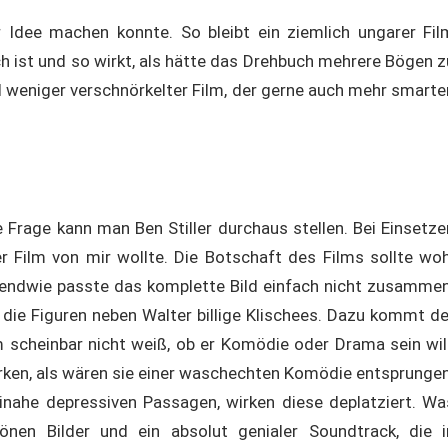
r Idee machen konnte. So bleibt ein ziemlich ungarer Fil
ch ist und so wirkt, als hätte das Drehbuch mehrere Bögen z
nd weniger verschnörkelter Film, der gerne auch mehr smarte
.
 Frage kann man Ben Stiller durchaus stellen. Bei Einsetze
r Film von mir wollte. Die Botschaft des Films sollte woh
rgendwie passte das komplette Bild einfach nicht zusammen
, die Figuren neben Walter billige Klischees. Dazu kommt de
 scheinbar nicht weiß, ob er Komödie oder Drama sein will
irken, als wären sie einer waschechten Komödie entsprungen
inahe depressiven Passagen, wirken diese deplatziert. Wa
önen Bilder und ein absolut genialer Soundtrack, die i