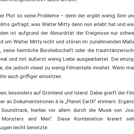
er Plot so seine Probleme – denn der ergibt wenig Sinn un
Films gefragt, was Walter Mitty denn nun erlebt hat und wa
inden ist aufgrund der Absurdität der Ereignisse nur schwe
rund um Walter Mitty nicht und stören im zunehmenden Maße
 seine heimliche Büroliebschaft oder die traumtänzerisch
onal und mit äußerst wenig Liebe ausgearbeitet. Die einzig
e, die jedoch vieeel zu wenig Filmanteile innehat. Wenn ma
hn auch griffiger einsetzen.
nen, besonders auf Grönland und Island. Dabei greift der Fil
er an Dokumentationen á la „Planet Earth“ erinnern. Ergänz
 Soundtrack, hierbei vor allem durch die Musik von Jos
 Monsters and Men“. Diese Kombination kreiert seh
ugen leicht benetzte.