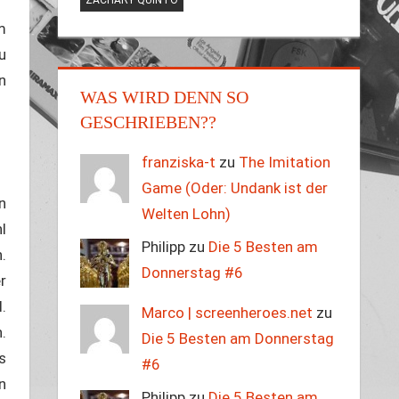
m
u
n
WAS WIRD DENN SO
GESCHRIEBEN??
franziska-t
zu
The Imitation
Game (Oder: Undank ist der
n
Welten Lohn)
l
Philipp zu
Die 5 Besten am
.
Donnerstag #6
r
.
Marco | screenheroes.net
zu
.
Die 5 Besten am Donnerstag
s
#6
n
Philipp zu
Die 5 Besten am