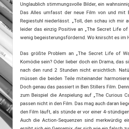
Unglaublich stimmungsvolle Bilder, ein wahnsinn
Das Alles umfasst der neue Film von und mit B
Regiestuhl niederlässt. „Toll, den schau ich mir 
leider das einzig Positive an „The Secret Life of
wenig begeisterungsfördernd. Wo knirscht es im H
Das größte Problem an „The Secret Life of Walt
Komödie sein? Oder lieber doch ein Drama, das 
nach den rund 2 Stunden nicht ersichtlich. Na
müssen die beiden Teile miteinander harmoniere
Doch genau das passiert in Ben Stillers Film. Den
zum Beispiel die Anspielung auf „The Curious Ca
passen nicht in den Film. Das mag auch daran lieg
den Film läuft, als stünde er vor einer 4-stündige
Auch die Action-Sequenzen sind merkwürdig ei
ergibt sich ein Genremix, der sich wie ein falsch