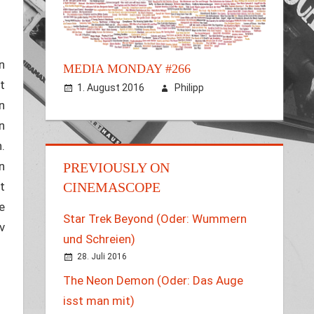
n
MEDIA MONDAY #266
t
1. August 2016
Philipp
n
n
.
n
PREVIOUSLY ON
t
CINEMASCOPE
e
Star Trek Beyond (Oder: Wummern
v
und Schreien)
28. Juli 2016
The Neon Demon (Oder: Das Auge
isst man mit)