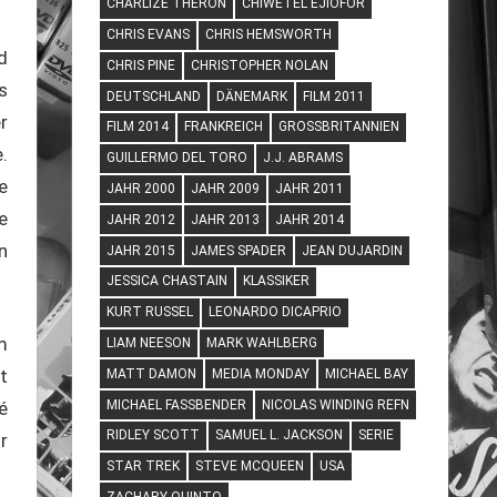
CHARLIZE THERON
CHIWETEL EJIOFOR
CHRIS EVANS
CHRIS HEMSWORTH
d
CHRIS PINE
CHRISTOPHER NOLAN
s
DEUTSCHLAND
DÄNEMARK
FILM 2011
r
FILM 2014
FRANKREICH
GROSSBRITANNIEN
.
GUILLERMO DEL TORO
J.J. ABRAMS
e
JAHR 2000
JAHR 2009
JAHR 2011
e
JAHR 2012
JAHR 2013
JAHR 2014
n
JAHR 2015
JAMES SPADER
JEAN DUJARDIN
JESSICA CHASTAIN
KLASSIKER
KURT RUSSEL
LEONARDO DICAPRIO
m
LIAM NEESON
MARK WAHLBERG
t
MATT DAMON
MEDIA MONDAY
MICHAEL BAY
MICHAEL FASSBENDER
NICOLAS WINDING REFN
é
RIDLEY SCOTT
SAMUEL L. JACKSON
SERIE
r
STAR TREK
STEVE MCQUEEN
USA
ZACHARY QUINTO