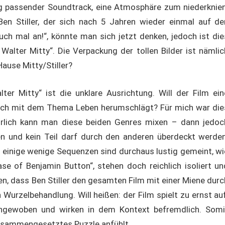
ig passender Soundtrack, eine Atmosphäre zum niederknien
en Stiller, der sich nach 5 Jahren wieder einmal auf de
auch mal an!“, könnte man sich jetzt denken, jedoch ist die
 Walter Mitty“. Die Verpackung der tollen Bilder ist nämlic
ause Mitty/Stiller?
er Mitty“ ist die unklare Ausrichtung. Will der Film ein
sich mit dem Thema Leben herumschlägt? Für mich war die
türlich kann man diese beiden Genres mixen – dann jedoc
n und kein Teil darf durch den anderen überdeckt werden
n einige wenige Sequenzen sind durchaus lustig gemeint, wi
se of Benjamin Button“, stehen doch reichlich isoliert un
en, dass Ben Stiller den gesamten Film mit einer Miene durc
n Wurzelbehandlung. Will heißen: der Film spielt zu ernst auf
ngewoben und wirken in dem Kontext befremdlich. Somi
 zusammengesetztes Puzzle anfühlt.