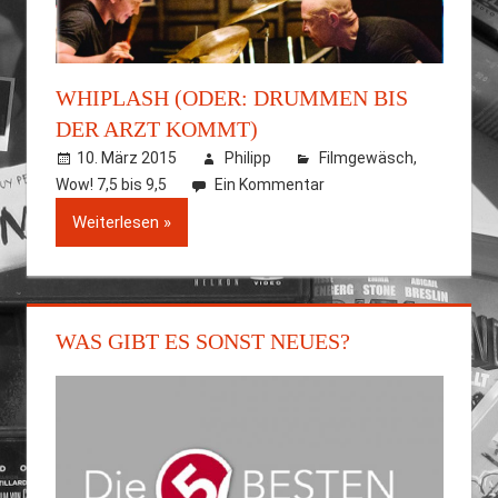
WHIPLASH (ODER: DRUMMEN BIS
DER ARZT KOMMT)
10. März 2015
Philipp
Filmgewäsch
,
Wow! 7,5 bis 9,5
Ein Kommentar
Weiterlesen
WAS GIBT ES SONST NEUES?