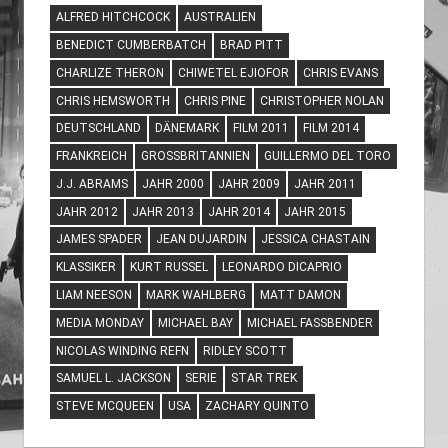
ALFRED HITCHCOCK
AUSTRALIEN
BENEDICT CUMBERBATCH
BRAD PITT
CHARLIZE THERON
CHIWETEL EJIOFOR
CHRIS EVANS
CHRIS HEMSWORTH
CHRIS PINE
CHRISTOPHER NOLAN
DEUTSCHLAND
DÄNEMARK
FILM 2011
FILM 2014
FRANKREICH
GROSSBRITANNIEN
GUILLERMO DEL TORO
J.J. ABRAMS
JAHR 2000
JAHR 2009
JAHR 2011
JAHR 2012
JAHR 2013
JAHR 2014
JAHR 2015
JAMES SPADER
JEAN DUJARDIN
JESSICA CHASTAIN
KLASSIKER
KURT RUSSEL
LEONARDO DICAPRIO
LIAM NEESON
MARK WAHLBERG
MATT DAMON
MEDIA MONDAY
MICHAEL BAY
MICHAEL FASSBENDER
NICOLAS WINDING REFN
RIDLEY SCOTT
SAMUEL L. JACKSON
SERIE
STAR TREK
STEVE MCQUEEN
USA
ZACHARY QUINTO